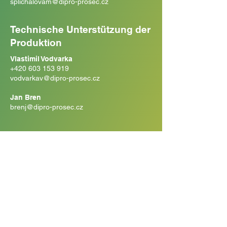
splichalovam@dipro-prosec.cz
Technische Unterstützung der
Produktion
Vlastimil Vodvarka
+420 603 153 919
vodvarkav@dipro-prosec.cz
Jan Bren
brenj@dipro-prosec.cz