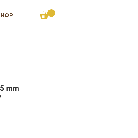
SHOP
25 mm
3