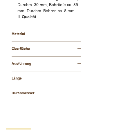
Durchm. 30 mm, Bohrtiefe ca. 85
mm, Durchm. Bohren ca. 8 mm -
II. Qualität
Material
Buchenholz
Oberfläche
lackiert oder bemalt
Ausführung
Bohren bis zu einer Tiefe von ca.
Länge
85 mm, Durchm. Bohren ca. 8 mm
124 mm
Durchmesser
30 mm
KONTAKT