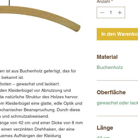
Anzahl
*
In den Warenko
Material
Buchenholz
n ist aus Buchenholz gefertigt, das für
 bekannt ist.
boten – gewachst und lackiert.
 den Kleiderbügel vor Abnutzung und
Oberfläche
die natürliche Struktur des Holzes hervor.
gewachst oder lack
em Kleiderbügel eine glatte, edle Optik und
mechanischer Beanspruchung. Durch diese
gen und schmutzabweisend.
 Länge von 42 cm und einer Dicke von 8 mm
Länge
 einen verzinkten Drehhaken, der eine
uemes Aufhängen der Kleidung