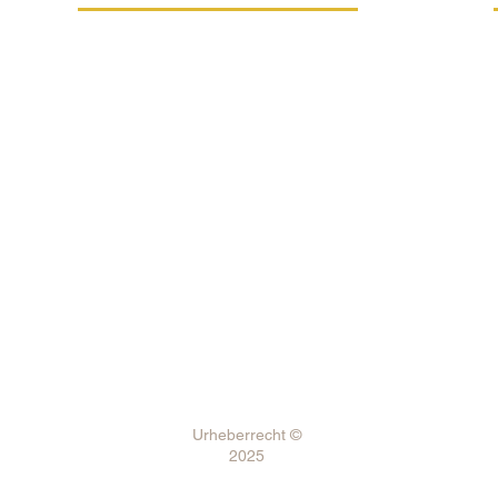
für
Ersatzleistung
Karriere
Geschäftsbedingungen
Verarbeitung personenbezogener Daten
FSC®-C021294-Zertifizierung
Internes Benachrichtigungssystem
Förderprogramme
Versand und Zahlung
Urheberrecht ©
2025