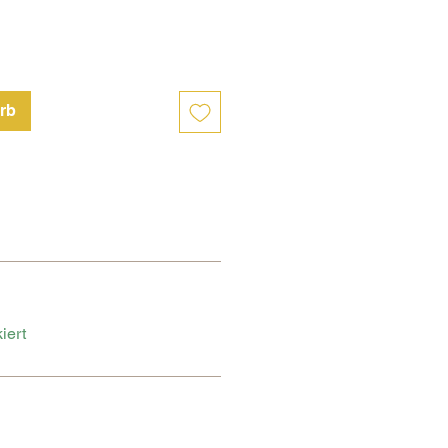
rb
iert