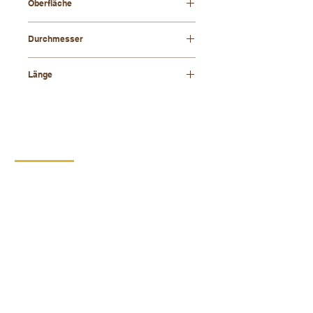
Oberfläche
natürlich
Durchmesser
8 mm
Länge
800 mm
KONTAKT
DIPRO,
Produktionsgenossenschaft für
Menschen mit Behinderung
Borska 149
539 44 Prosec
+420 469 321 196
Kartonproduktionswerk Krouna
Krone 264
539 43 Krone
+420 734 654 967
ID:
00029912
Umsatzsteuer-Identifikationsnummer:
CZ00029912