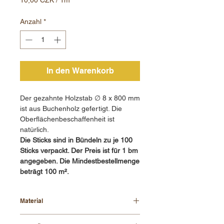
10,00 CZK
pro
Anzahl
*
1
Meter
In den Warenkorb
Der gezahnte Holzstab ∅ 8 x 800 mm
ist aus Buchenholz gefertigt. Die
Oberflächenbeschaffenheit ist
natürlich.
Die Sticks sind in Bündeln zu je 100
Sticks verpackt. Der Preis ist für 1 bm
angegeben. Die Mindestbestellmenge
beträgt 100 m².
Material
Buchenholz