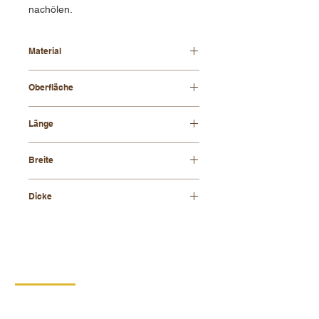
nachölen.
Material
Buchenholz
Oberfläche
geölt
Länge
345 mm
Breite
260 mm
Dicke
19 mm
KONTAKT
DIPRO,
Produktionsgenossenschaft für