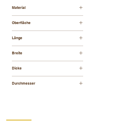
Material
Buchenholz
Oberfläche
geölt
Länge
700 mm
Breite
500 mm
Dicke
40 mm
Durchmesser
kleine Löcher 55 mm,
große Löcher 125 mm
KONTAKT
DIPRO,
Produktionsgenossenschaft für