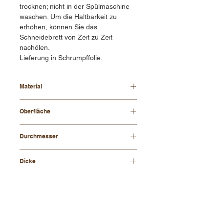
trocknen; nicht in der Spülmaschine
waschen. Um die Haltbarkeit zu
erhöhen, können Sie das
Schneidebrett von Zeit zu Zeit
nachölen.
Lieferung in Schrumpffolie.
Material
Buchenholz
Oberfläche
geölt
Durchmesser
380 mm
Dicke
19 mm
KONTAKT