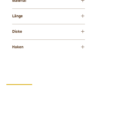
Material
Buchenholz
Länge
42 cm
Dicke
8 mm
Haken
verzinkter
KONTAKT
DIPRO,
Produktionsgenossenschaft für
Menschen mit Behinderung
Borska 149
539 44 Prosec
+420 469 321 196
Kartonproduktionswerk Krouna
Krone 264
539 43 Krone
+420 734 654 967
ID:
00029912