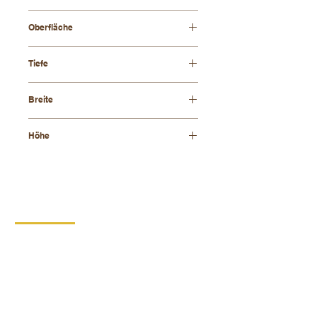
Buchenholz
Oberfläche
geölt
Tiefe
390 mm
Breite
300 mm
Höhe
215 mm
KONTAKT
DIPRO,
Produktionsgenossenschaft für
Menschen mit Behinderung
Borska 149
539 44 Prosec
+420 469 321 196
Kartonproduktionswerk Krouna
Krone 264