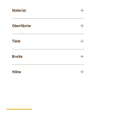
Material
Buchenholz
Oberfläche
geölt
Tiefe
325 mm
Breite
200 mm
Höhe
180 mm
KONTAKT
DIPRO,
Produktionsgenossenschaft für
Menschen mit Behinderung
Borska 149
539 44 Prosec