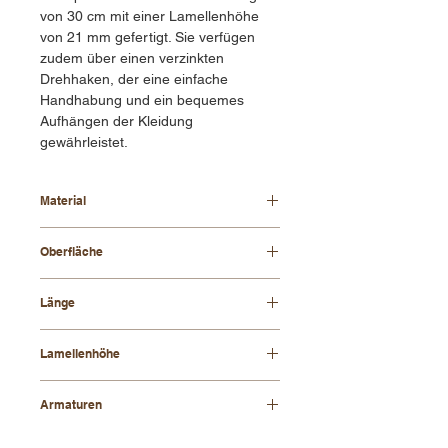
von 30 cm mit einer Lamellenhöhe
von 21 mm gefertigt. Sie verfügen
zudem über einen verzinkten
Drehhaken, der eine einfache
Handhabung und ein bequemes
Aufhängen der Kleidung
gewährleistet.
Material
Buchenholz + Filz
Oberfläche
gewachst oder lackiert
Länge
30 cm
Lamellenhöhe
21 mm
Armaturen
Zink