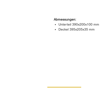
Abmessungen:
Unterteil 390x200x100 mm
Deckel 395x205x35 mm
KONTAKT
DIPRO,
Produktionsgenossenschaft 
Menschen mit Behinderung