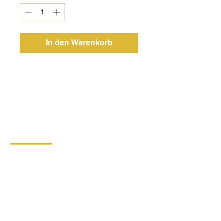
In den Warenkorb
KONTAKT
DIPRO,
Produktionsgenossenschaft für
Menschen mit Behinderung
Borska 149
539 44 Prosec
+420 469 321 196
Kartonproduktionswerk Krouna
Krone 264
539 43 Krone
+420 734 654 967