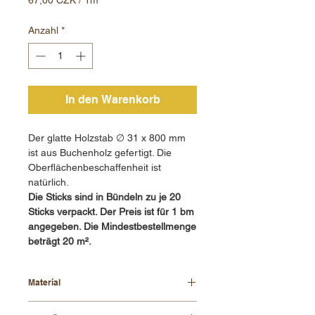
67,00 CZK
pro
Anzahl
*
1
Meter
In den Warenkorb
Der glatte Holzstab ∅ 31 x 800 mm
ist aus Buchenholz gefertigt. Die
Oberflächenbeschaffenheit ist
natürlich.
Die Sticks sind in Bündeln zu je 20
Sticks verpackt. Der Preis ist für 1 bm
angegeben. Die Mindestbestellmenge
beträgt 20 m².
Material
Buchenholz