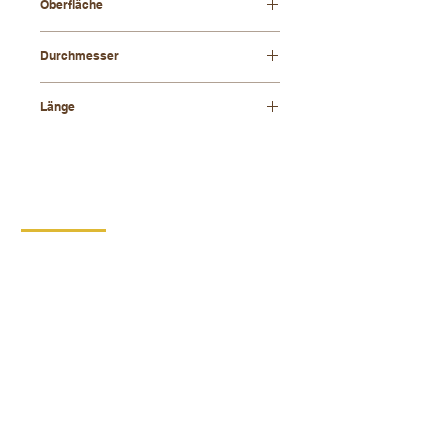
Oberfläche
natürlich
Durchmesser
31 mm
Länge
800 mm
KONTAKT
DIPRO,
Produktionsgenossenschaft für
Menschen mit Behinderung
Borska 149
539 44 Prosec
+420 469 321 196
Kartonproduktionswerk Krouna
Krone 264
539 43 Krone
+420 734 654 967
ID:
00029912
Umsatzsteuer-Identifikationsnummer:
CZ00029912