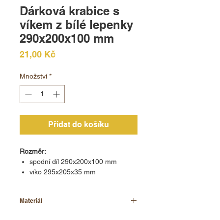
Dárková krabice s
víkem z bílé lepenky
290x200x100 mm
Cena
21,00 Kč
Množství
*
Přidat do košíku
Rozměr:
spodní díl 290x200x100 mm
víko 295x205x35 mm
Materiál
hladká mikro lepenka bílá