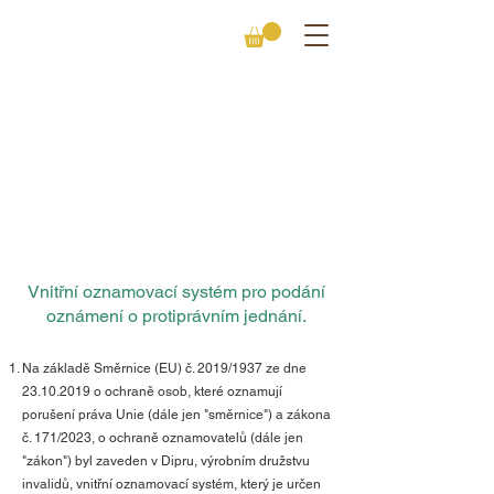
VNITŘNÍ
OZNAMOVACÍ
SYSTÉM
Vnitřní oznamovací systém pro podání
oznámení o protiprávním jednání.
Na základě Směrnice (EU) č. 2019/1937 ze dne
23.10.2019
o ochraně osob, které oznamují
porušení práva Unie (dále jen "směrnice") a zákona
č. 171/2023, o ochraně oznamovatelů (dále jen
"zákon") byl zaveden v Dipru, výrobním družstvu
invalidů, vnitřní oznamovací systém, který je určen