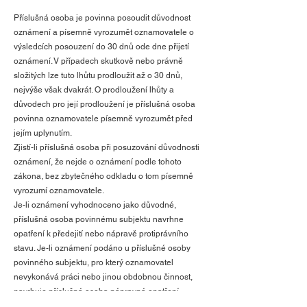
Příslušná osoba je povinna posoudit důvodnost
oznámení a písemně vyrozumět oznamovatele o
výsledcích posouzení do 30 dnů ode dne přijetí
oznámení. V případech skutkově nebo právně
složitých lze tuto lhůtu prodloužit až o 30 dnů,
nejvýše však dvakrát. O prodloužení lhůty a
důvodech pro její prodloužení je příslušná osoba
povinna oznamovatele písemně vyrozumět před
jejím uplynutím.
Zjistí-li příslušná osoba při posuzování důvodnosti
oznámení, že nejde o oznámení podle tohoto
zákona, bez zbytečného odkladu o tom písemně
vyrozumí oznamovatele.
Je-li oznámení vyhodnoceno jako důvodné,
příslušná osoba povinnému subjektu navrhne
opatření k předejití nebo nápravě protiprávního
stavu. Je-li oznámení podáno u příslušné osoby
povinného subjektu, pro který oznamovatel
nevykonává práci nebo jinou obdobnou činnost,
navrhuje příslušná osoba nápravná opatření
osobě, pro kterou oznamovatel vykonává práci