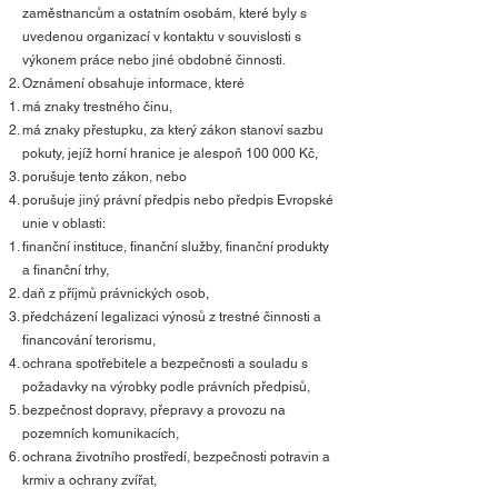
zaměstnancům a ostatním osobám, které byly s
uvedenou organizací v kontaktu v souvislosti s
výkonem práce nebo jiné obdobné činnosti.
Oznámení obsahuje informace, které
má znaky trestného činu,
má znaky přestupku, za který zákon stanoví sazbu
pokuty, jejíž horní hranice je alespoň 100 000 Kč,
porušuje tento zákon, nebo
porušuje jiný právní předpis nebo předpis Evropské
unie v oblasti:
finanční instituce, finanční služby, finanční produkty
a finanční trhy,
daň z příjmů právnických osob,
předcházení legalizaci výnosů z trestné činnosti a
financování terorismu,
ochrana spotřebitele a bezpečnosti a souladu s
požadavky na výrobky podle právních předpisů,
bezpečnost dopravy, přepravy a provozu na
pozemních komunikacích,
ochrana životního prostředí, bezpečnosti potravin a
krmiv a ochrany zvířat,