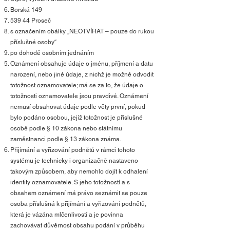
Borská 149
539 44 Proseč
s označením obálky „NEOTVÍRAT – pouze do rukou
příslušné osoby“
po dohodě osobním jednáním
Oznámení obsahuje údaje o jménu, příjmení a datu
narození, nebo jiné údaje, z nichž je možné odvodit
totožnost oznamovatele; má se za to, že údaje o
totožnosti oznamovatele jsou pravdivé. Oznámení
nemusí obsahovat údaje podle věty první, pokud
bylo podáno osobou, jejíž totožnost je příslušné
osobě podle § 10 zákona nebo státnímu
zaměstnanci podle § 13 zákona známa.
Přijímání a vyřizování podnětů v rámci tohoto
systému je technicky i organizačně nastaveno
takovým způsobem, aby nemohlo dojít k odhalení
identity oznamovatele. S jeho totožností a s
obsahem oznámení má právo seznámit se pouze
osoba příslušná k přijímání a vyřizování podnětů,
která je vázána mlčenlivostí a je povinna
zachovávat důvěrnost obsahu podání v průběhu