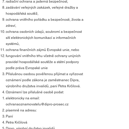
radiační ochrana a jaderná bezpečnost,
zadávání veřejných zakázek, veřejné dražby a
hospodářská soutěž,
ochrana vnitřního pořádku a bezpečnosti, života a
zdraví,
ochrana osobních údajů, soukromí a bezpečnost
sítí elektronických komunikací a informačních
systémů,
ochrana finančních zájmů Evropské unie, nebo
fungování vnitřního trhu včetně ochrany unijních
pravidel hospodářské soutěže a státní podpory
podle práva Evropské unie​
Příslušnou osobou pověřenou přijímat a vyřizovat
oznámení podle zákona je zaměstnanec Dipra,
výrobního družstva invalidů, paní Petra Krčilová.
Oznámení lze příslušné osobě podat:
elektronicky na email:
ochranaoznamovatelu@dipro-prosec.cz
písemně na adresu:
Paní
Petra Krčilová
Dipro, výrobní družstvo invalidů