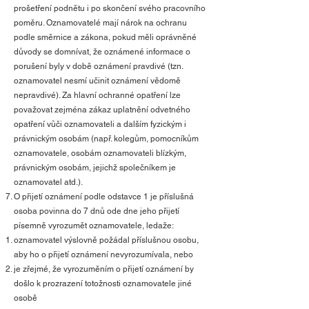
prošetření podnětu i po skončení svého pracovního
poměru. Oznamovatelé mají nárok na ochranu
podle směrnice a zákona, pokud měli oprávněné
důvody se domnívat, že oznámené informace o
porušení byly v době oznámení pravdivé (tzn.
oznamovatel nesmí učinit oznámení vědomě
nepravdivé). Za hlavní ochranné opatření lze
považovat zejména zákaz uplatnění odvetného
opatření vůči oznamovateli a dalším fyzickým i
právnickým osobám (např. kolegům, pomocníkům
oznamovatele, osobám oznamovateli blízkým,
právnickým osobám, jejichž společníkem je
oznamovatel atd.).
O přijetí oznámení podle odstavce 1 je příslušná
osoba povinna do 7 dnů ode dne jeho přijetí
písemně vyrozumět oznamovatele, ledaže:
oznamovatel výslovně požádal příslušnou osobu,
aby ho o přijetí oznámení nevyrozumívala, nebo
je zřejmé, že vyrozuměním o přijetí oznámení by
došlo k prozrazení totožnosti oznamovatele jiné
osobě