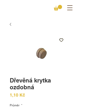
Dřevěná krytka
ozdobná
Cena
1,10 Kč
Průměr
*