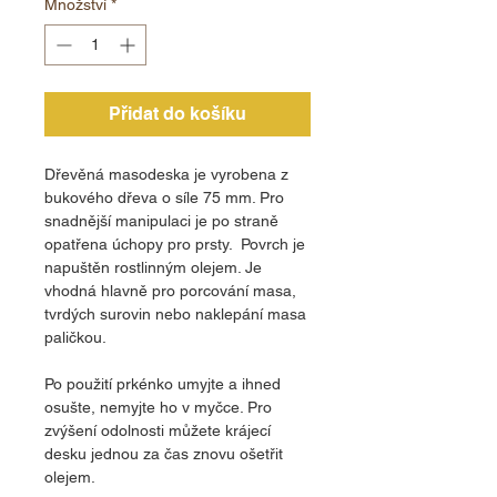
Množství
*
Přidat do košíku
Dřevěná masodeska je vyrobena z
bukového dřeva o síle 75 mm. Pro
snadnější manipulaci je po straně
opatřena úchopy pro prsty. Povrch je
napuštěn rostlinným olejem. Je
vhodná hlavně pro porcování masa,
tvrdých surovin nebo naklepání masa
paličkou.
Po použití prkénko umyjte a ihned
osušte, nemyjte ho v myčce. Pro
zvýšení odolnosti můžete krájecí
desku jednou za čas znovu ošetřit
olejem.