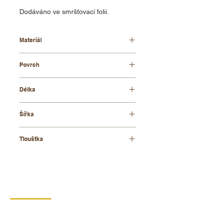
Dodáváno ve smršťovací folii.
Materiál
bukové dřevo
Povrch
olejovaný
Délka
500 mm
Šířka
350 mm
Tloušťka
75 mm
KONTAKT
DIPRO,
výrobní družstvo invalidů
Borská 149