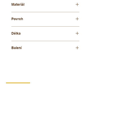
Materiál
březové dřevo
Povrch
přírodní
Délka
42 mm
Balení
1 500 ks
KONTAKT
DIPRO,
výrobní družstvo invalidů
Borská 149
539 44 Proseč
+420 469 321 191
Provozovna kartonáž Krouna
Krouna 264
539 43 Krouna