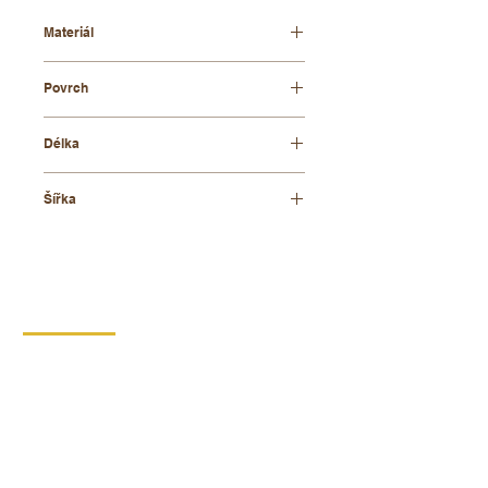
Materiál
bukové dřevo + kov
Povrch
přírodní
Délka
16,5 cm
Šířka
8 cm
KONTAKT
DIPRO,
výrobní družstvo invalidů
Borská 149
539 44 Proseč
+420 469 321 191
Provozovna kartonáž Krouna
Krouna 264
539 43 Krouna