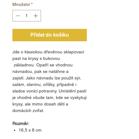
Množství
*
Přidat do košíku
Jde o klasickou dřevěnou sklapovací
past na krysy s bukovou
základnou. Opatří se vhodnou
návnadou, pak se natáhne a
zajistí. Jako návnadu lze použít sýr,
salám, slaninu, oříšky, případně i
sladce vonící potraviny. Umístění pastí
je vhodné všude tam, kde se vyskytují
krysy, ale mimo dosah dětí a
domácích zvířat.
Rozměr:
16,5 x 8 cm