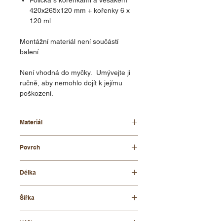
420x265x120 mm + kořenky 6 x
120 ml
Montážní materiál není součástí
balení.
Není vhodná do myčky. Umývejte ji
ručně, aby nemohlo dojít k jejímu
poškození.
Materiál
bukové dřevo
Povrch
lakovaný
Délka
420 mm
Šířka
120 mm