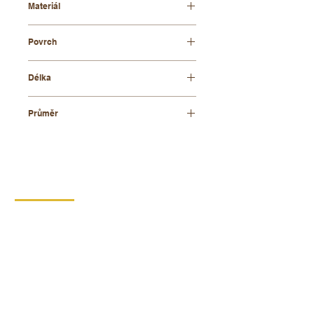
Materiál
bukové dřevo
Povrch
lakovaný
Délka
105 mm
Průměr
25 mm
KONTAKT
DIPRO,
výrobní družstvo invalidů
Borská 149
539 44 Proseč
+420 469 321 191
Provozovna kartonáž Krouna
Krouna 264
539 43 Krouna