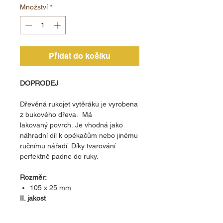
Množství
*
Přidat do košíku
DOPRODEJ
Dřevěná rukojeť vytěráku je vyrobena
z bukového dřeva. Má
lakovaný povrch. Je vhodná jako
náhradní díl k opékačům nebo jinému
ručnímu nářadí. Díky tvarování
perfektně padne do ruky.
Rozměr:
105 x 25 mm
II. jakost