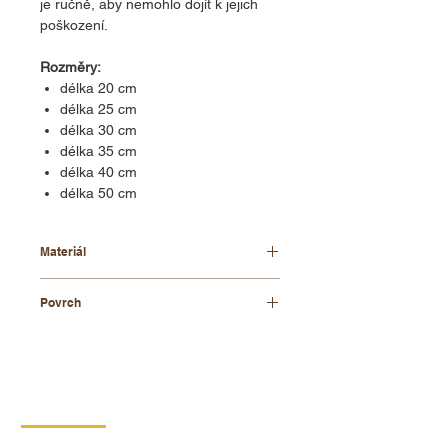
je ručně, aby nemohlo dojít k jejich
poškození.
Rozměry:
délka 20 cm
délka 25 cm
délka 30 cm
délka 35 cm
délka 40 cm
délka 50 cm
Materiál
bukové dřevo
Povrch
přírodní
KONTAKT
DIPRO,