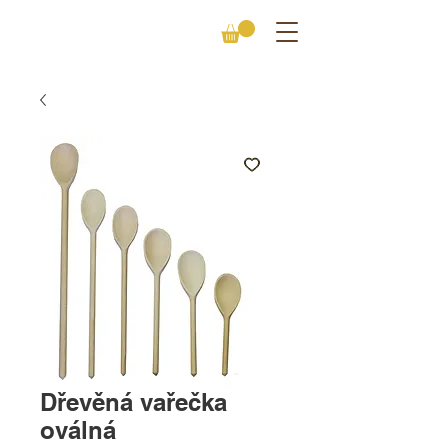
Dřevěná vařečka
oválná