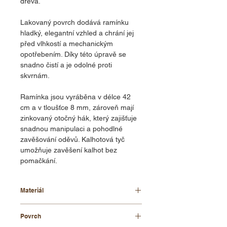
dřeva.
Lakovaný povrch dodává ramínku
hladký, elegantní vzhled a chrání jej
před vlhkostí a mechanickým
opotřebením. Díky této úpravě se
snadno čistí a je odolné proti
skvrnám.
Ramínka jsou vyráběna v délce 42
cm a v tloušťce 8 mm, zároveň mají
zinkovaný otočný hák, který zajišťuje
snadnou manipulaci a pohodlné
zavěšování oděvů. Kalhotová tyč
umožňuje zavěšení kalhot bez
pomačkání.
Materiál
bukové dřevo
Povrch