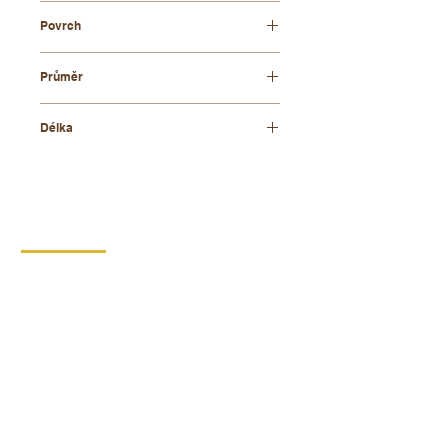
bukové dřevo
Povrch
přírodní
Průměr
5 mm
Délka
cca 600 mm
KONTAKT
DIPRO,
výrobní družstvo invalidů
Borská 149
539 44 Proseč
+420 469 321 191
Provozovna kartonáž Krouna
Krouna 264
539 43 Krouna
+420 469 341 102
+420 734 654 967