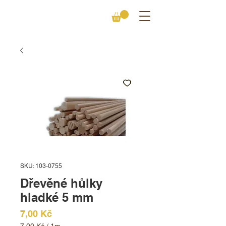
SKU: 103-0755
Dřevěné hůlky
hladké 5 mm
Cena
7,00 Kč
7,00 Kč
/
1m