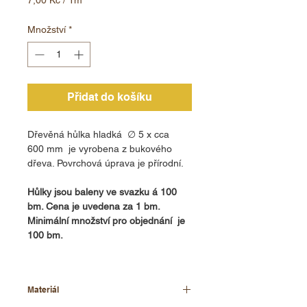
7,00 Kč
za
Množství
*
1
metr
Přidat do košíku
Dřevěná hůlka hladká ∅ 5 x cca
600 mm je vyrobena z bukového
dřeva. Povrchová úprava je přírodní.
Hůlky jsou baleny ve svazku á 100
bm. Cena je uvedena za 1 bm.
Minimální množství pro objednání je
100 bm.
Materiál