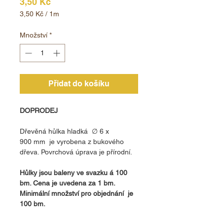
Cena
3,50 Kč
3,50 Kč
/
1m
3,50 Kč
za
Množství
*
1
metr
Přidat do košíku
DOPRODEJ
Dřevěná hůlka hladká ∅ 6 x
900 mm je vyrobena z bukového
dřeva. Povrchová úprava je přírodní.
Hůlky jsou baleny ve svazku á 100
bm. Cena je uvedena za 1 bm.
Minimální množství pro objednání je
100 bm.