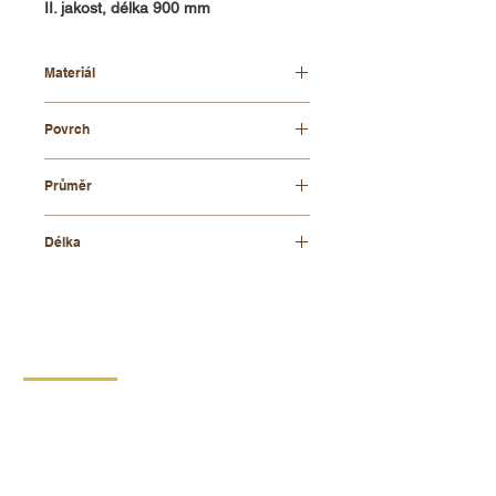
II. jakost, délka 900 mm
Materiál
bukové dřevo
Povrch
přírodní
Průměr
6 mm
Délka
900 mm
KONTAKT
DIPRO,
výrobní družstvo invalidů
Borská 149
539 44 Proseč
+420 469 321 191