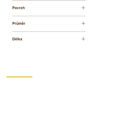
bukové dřevo
Povrch
přírodní
Průměr
10 mm
Délka
800 mm
KONTAKT
DIPRO,
výrobní družstvo invalidů
Borská 149
539 44 Proseč
+420 469 321 191
Provozovna kartonáž Krouna
Krouna 264
539 43 Krouna
+420 469 341 102
+420 734 654 967