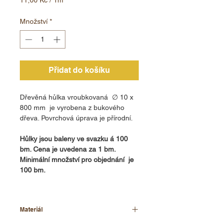
11,00 Kč
za
Množství
*
1
metr
Přidat do košíku
Dřevěná hůlka vroubkovaná ∅ 10 x
800 mm je vyrobena z bukového
dřeva. Povrchová úprava je přírodní.
Hůlky jsou baleny ve svazku á 100
bm. Cena je uvedena za 1 bm.
Minimální množství pro objednání je
100 bm.
Materiál