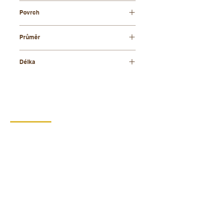
bukové dřevo
Povrch
přírodní
Průměr
8 mm
Délka
800 mm
KONTAKT
DIPRO,
výrobní družstvo invalidů
Borská 149
539 44 Proseč
+420 469 321 191
Provozovna kartonáž Krouna
Krouna 264
539 43 Krouna
+420 469 341 102
+420 734 654 967