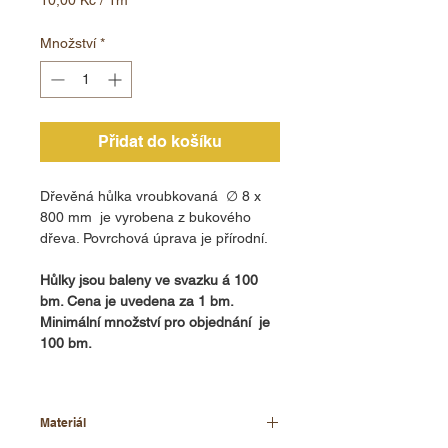
10,00 Kč
za
Množství
*
1
metr
Přidat do košíku
Dřevěná hůlka vroubkovaná ∅ 8 x
800 mm je vyrobena z bukového
dřeva. Povrchová úprava je přírodní.
Hůlky jsou baleny ve svazku á 100
bm. Cena je uvedena za 1 bm.
Minimální množství pro objednání je
100 bm.
Materiál