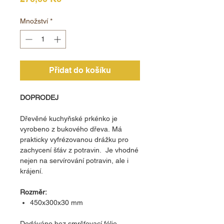
Množství
*
Přidat do košíku
DOPRODEJ
Dřevěné kuchyňské prkénko je
vyrobeno z bukového dřeva. Má
prakticky vyfrézovanou drážku pro
zachycení šťáv z potravin. Je vhodné
nejen na servírování potravin, ale i
krájení.
Rozměr:
450x300x30 mm
Dodáváno bez smršťovací fólie.