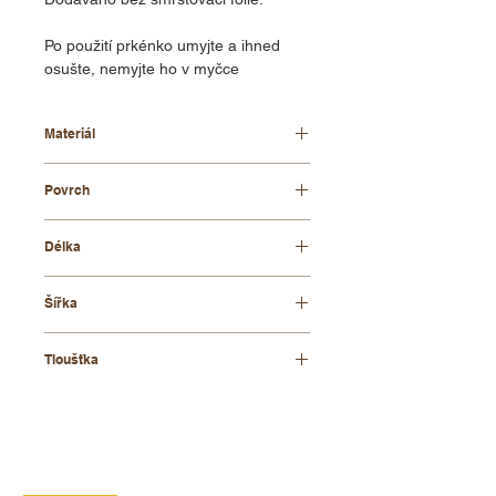
Po použití prkénko umyjte a ihned
osušte, nemyjte ho v myčce
Materiál
bukové dřevo
Povrch
přírodní
Délka
450 mm
Šířka
300 mm
Tloušťka
30 mm
KONTAKT