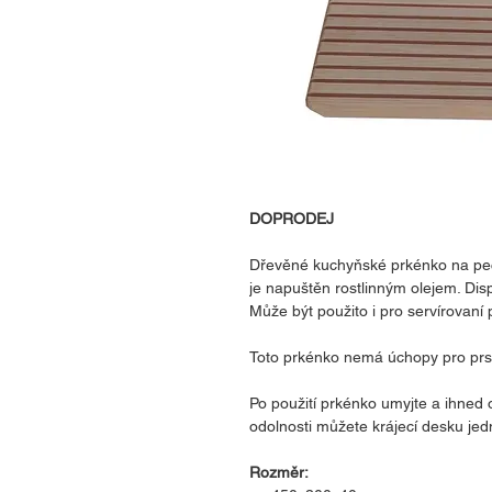
DOPRODEJ
Dřevěné kuchyňské prkénko na peč
je napuštěn rostlinným olejem. Di
Může být použito i pro servírovaní 
Toto prkénko nemá úchopy pro prsty
Po použití prkénko umyjte a ihned 
odolnosti můžete krájecí desku jed
Rozměr: