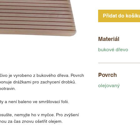
Přidat do košík
Materiál
bukové dřevo
Povrch
ivo je vyrobeno z bukového dřeva. Povrch
sponuje drážkami pro zachycení drobků.
olejovaný
potravin.
 a není baleno ve smršťovací folii.
osušte, nemyjte ho v myčce. Pro zvýšení
nou za čas znovu ošetřit olejem.