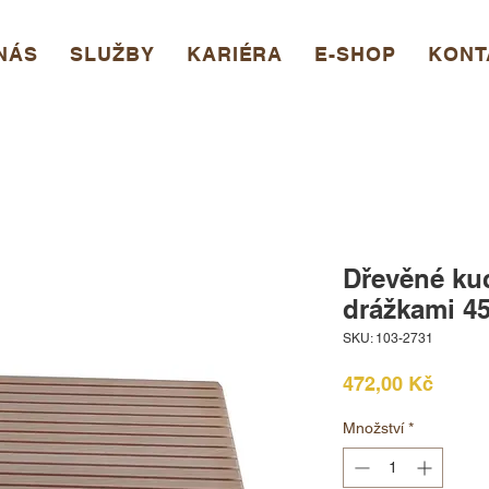
NÁS
SLUŽBY
KARIÉRA
E-SHOP
KONT
Dřevěné ku
drážkami 4
SKU: 103-2731
Cena
472,00 Kč
Množství
*