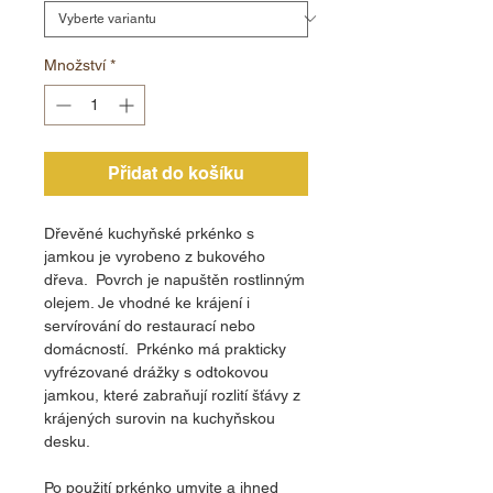
Množství
*
Přidat do košíku
Dřevěné kuchyňské prkénko s
jamkou je vyrobeno z bukového
dřeva. Povrch je napuštěn rostlinným
olejem. Je vhodné ke krájení i
servírování do restaurací nebo
domácností. Prkénko má prakticky
vyfrézované drážky s odtokovou
jamkou, které zabraňují rozlití šťávy z
krájených surovin na kuchyňskou
desku.
Po použití prkénko umyjte a ihned