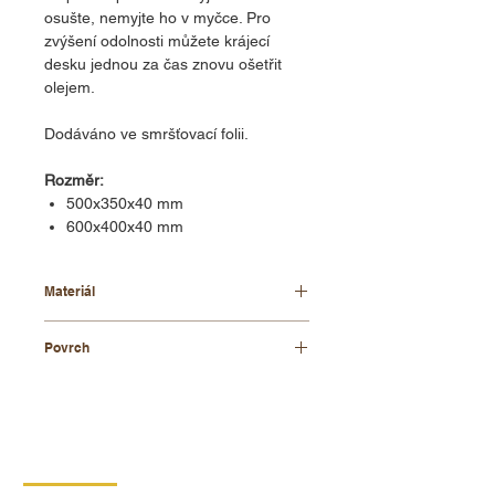
osušte, nemyjte ho v myčce. Pro
zvýšení odolnosti můžete krájecí
desku jednou za čas znovu ošetřit
olejem.
Dodáváno ve smršťovací folii.
Rozměr:
500x350x40 mm
600x400x40 mm
Materiál
bukové dřevo
Povrch
olejované
KONTAKT