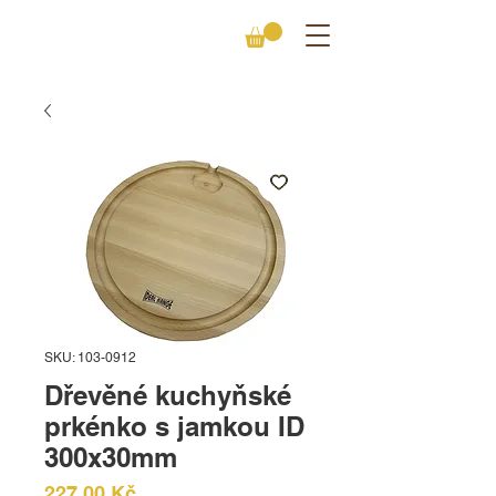
SKU: 103-0912
Dřevěné kuchyňské
prkénko s jamkou ID
300x30mm
Cena
227,00 Kč