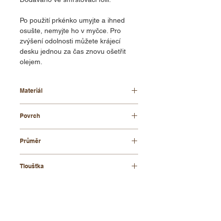
Po použití prkénko umyjte a ihned
osušte, nemyjte ho v myčce. Pro
zvýšení odolnosti můžete krájecí
desku jednou za čas znovu ošetřit
olejem.
Materiál
bukové dřevo
Povrch
olejovaný
Průměr
300 mm
Tloušťka
30 mm
KONTAKT