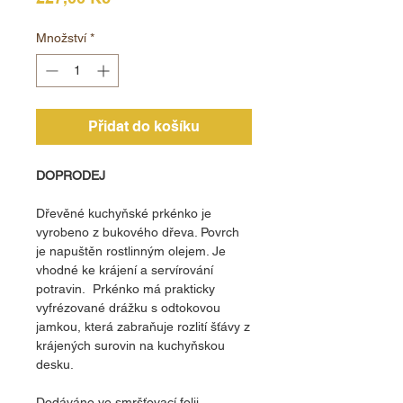
Množství
*
Přidat do košíku
DOPRODEJ
Dřevěné kuchyňské prkénko je
vyrobeno z bukového dřeva. Povrch
je napuštěn rostlinným olejem. Je
vhodné ke krájení a servírování
potravin. Prkénko má prakticky
vyfrézované drážku s odtokovou
jamkou, která zabraňuje rozlití šťávy z
krájených surovin na kuchyňskou
desku.
Dodáváno ve smršťovací folii.