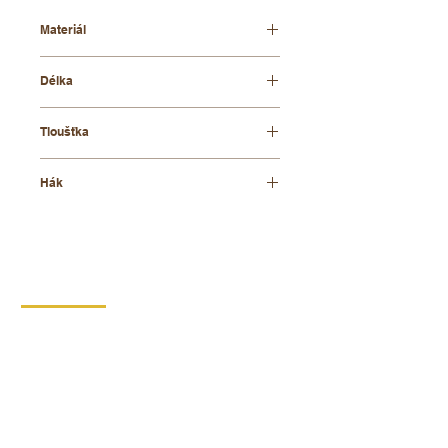
Materiál
bukové dřevo
Délka
42 cm
Tloušťka
8 mm
Hák
nikl otočný
KONTAKT
DIPRO,
výrobní družstvo invalidů
Borská 149
539 44 Proseč
+420 469 321 191
Provozovna kartonáž Krouna
Krouna 264
539 43 Krouna