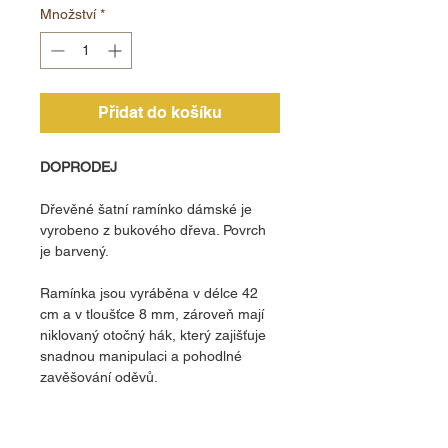
Množství
*
Přidat do košíku
DOPRODEJ
Dřevěné šatní ramínko dámské je
vyrobeno z bukového dřeva. Povrch
je barvený.
Ramínka jsou vyráběna v délce 42
cm a v tloušťce 8 mm, zároveň mají
niklovaný otočný hák, který zajišťuje
snadnou manipulaci a pohodlné
zavěšování oděvů.