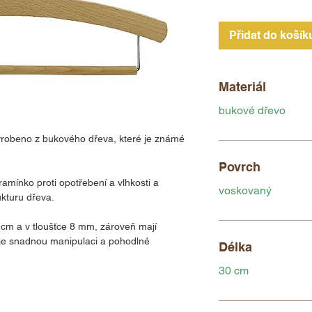
Přidat do košík
Materiál
bukové dřevo
yrobeno z bukového dřeva, které je známé
Povrch
amínko proti opotřebení a vlhkosti a
voskovaný
kturu dřeva.
cm a v tloušťce 8 mm, zároveň mají
ťuje snadnou manipulaci a pohodlné
Délka
30 cm