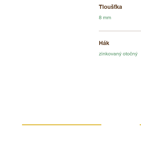
Tloušťka
8 mm
Hák
zinkovaný otočný
VÍCE INFORMACÍ
Náhradní plnění