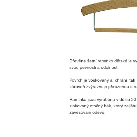
Dřevěné šatní ramínko dětské je v
svou pevností a odolností.
Povrch je voskovaný a chrání tak r
zároveň zvýrazňuje přirozenou stru
Ramínka jsou vyráběna v délce 30 
zinkovaný otočný hák, který zajiš
zavěšování oděvů.