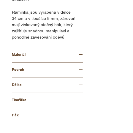
Ramínka jsou vyráběna v délce
34 cm a v tloušťce 8 mm, zároveň
mají zinkovaný otočný hák, který
zajišťuje snadnou manipulaci a
pohodlné zavěšování oděvů.
Materiál
bukové dřevo
Povrch
voskovaný
Délka
34 cm
Tloušťka
8 mm
Hák
zinkovaný otočný