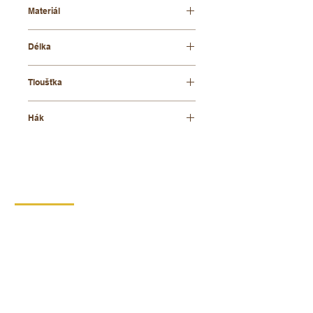
Materiál
bukové dřevo + folie
Délka
34 cm
Tloušťka
8 mm
Hák
mosazný otočný
KONTAKT
DIPRO,
výrobní družstvo invalidů
Borská 149
539 44 Proseč
+420 469 321 191
Provozovna kartonáž Krouna
Krouna 264
539 43 Krouna