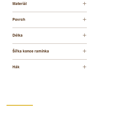
Materiál
bukové dřevo
Povrch
lakovaný
Délka
43 cm
Šířka konce ramínka
6 cm
Hák
niklovaný nebo mosazný
KONTAKT
DIPRO,
výrobní družstvo invalidů
Borská 149
539 44 Proseč
+420 469 321 191
Provozovna kartonáž Krouna