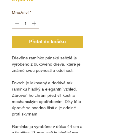
Množství
*
Přidat do košíku
Dřevěné ramínko pánské seřízlé je
vyrobeno z bukového dřeva, které je
známé svou pevností a odolností.
Povrch je lakovaný a dodává tak
ramínku hladký a elegantní vzhled.
Zároveň ho chrání před vlhkostí a
mechanickým opotřebením. Díky této
úpravě se snadno čistí a je odolné
proti skvrnám.
Ramínko je vyráběno v délce 44 cm a
v tloušťce 13 mm, což je ideální pro