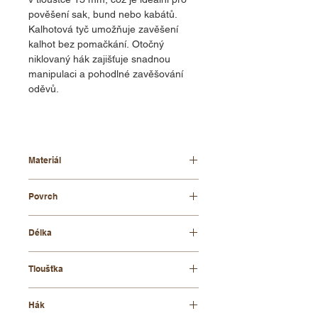
pověšení sak, bund nebo kabátů.
Kalhotová tyč umožňuje zavěšení
kalhot bez pomačkání. Otočný
niklovaný hák zajišťuje snadnou
manipulaci a pohodlné zavěšování
oděvů.
Materiál
bukové dřevo
Povrch
lakovaný
Délka
44 cm
Tloušťka
13 mm
Hák