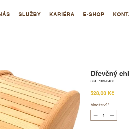
NÁS
SLUŽBY
KARIÉRA
E-SHOP
KONT
Dřevěný ch
SKU: 103-0468
Cena
528,00 Kč
Množství
*