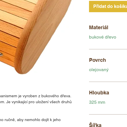
Přidat do košík
Materiál
bukové dřevo
Povrch
olejovaný
Hloubka
hanismem je vyroben z bukového dřeva.
em. Je vynikající pro uložení všech druhů
325 mm
 ručně, aby nemohlo dojít k jeho
Šířka