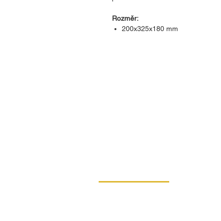
Rozměr:
200x325x180 mm
KONTAKT
DIPRO,
výrobní družstvo invalidů
Borská 149