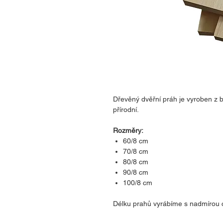
Dřevěný dvěřní práh je vyroben z
přírodní.
Rozměry:
60/8 cm
70/8 cm
80/8 cm
90/8 cm
100/8 cm
Délku prahů vyrábíme s nadmírou 