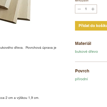
Množství
*
Přidat do košík
Materiál
 bukového dřeva. Povrchová úprava je
bukové dřevo
Povrch
přírodní
cca 2 cm a výškou 1,9 cm.