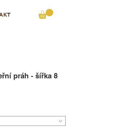
AKT
řní práh - šířka 8