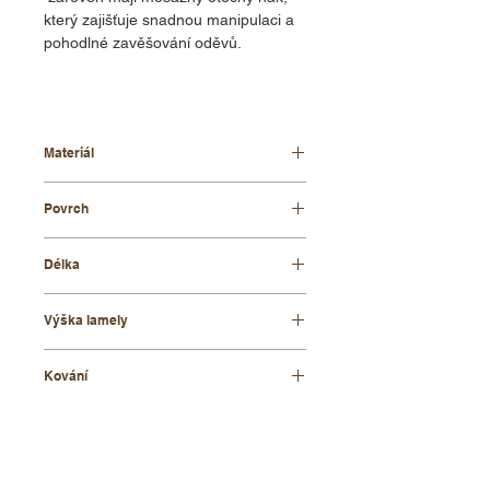
který zajišťuje snadnou manipulaci a
pohodlné zavěšování oděvů.
Materiál
bukové dřevo
Povrch
lakovaný
Délka
27 cm
Výška lamely
28 mm
Kování
mosaz