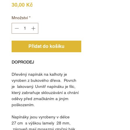
Cena
30,00 Kč
Množství
*
Přidat do košíku
DOPRODEJ
Dřevěný napínák na kalhoty je
vyroben z bukového dřeva. Povrch
je lakovaný. Uvnitř napínáku je filc,
který zabraňuje sklouzávání a chrání
oděvy před zmačkáním a jiným
poškozením.
Napínáky jsou vyrobeny v délce
27 cm s výškou lamely 28 mm,
zároveň mají mosazný otočný hák,