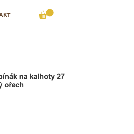
AKT
ínák na kalhoty 27
ý ořech