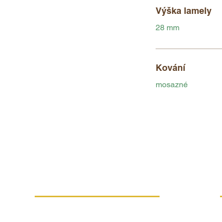
Výška lamely
28 mm
Kování
mosazné
VÍCE INFORMACÍ
Náhradní plnění