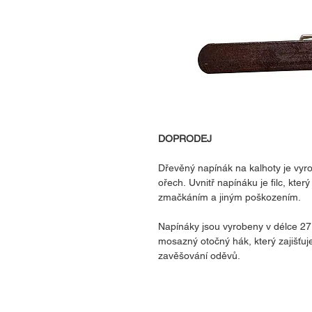
DOPRODEJ
Dřevěný napínák na kalhoty je vy
ořech. Uvnitř napínáku je filc, kte
zmačkáním a jiným poškozením.
Napínáky jsou vyrobeny v délce 2
mosazný otočný hák, který zajišťu
zavěšování oděvů.