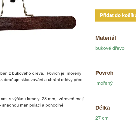
Přidat do košík
Materiál
bukové dřevo
Povrch
roben z bukového dřeva. Povrch je mořený
rý zabraňuje sklouzávání a chrání oděvy před
mořený
7 cm s výškou lamely 28 mm, zároveň mají
je snadnou manipulaci a pohodlné
Délka
27 cm