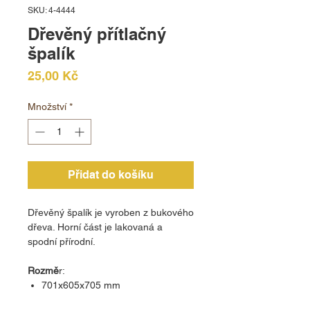
SKU: 4-4444
Dřevěný přítlačný
špalík
Cena
25,00 Kč
Množství
*
Přidat do košíku
Dřevěný špalík je vyroben z bukového
dřeva. Horní část je lakovaná a
spodní přírodní.
Rozmě
r:
701x605x705 mm