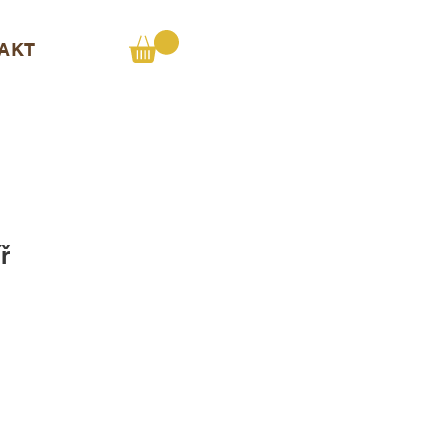
AKT
ř