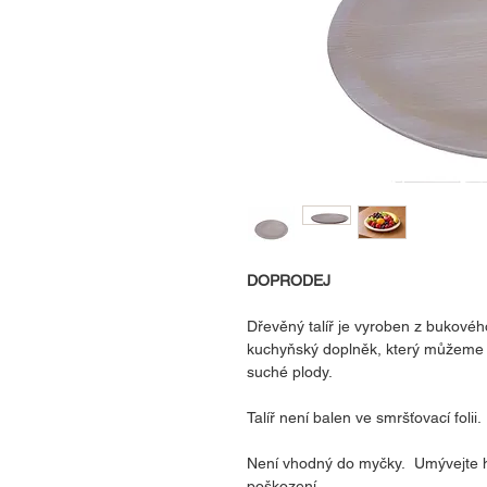
DOPRODEJ
Dřevěný talíř je vyroben z bukovéh
kuchyňský doplněk, který můžeme p
suché plody.
Talíř není balen ve smršťovací folii.
Není vhodný do myčky. Umývejte ho
poškození.