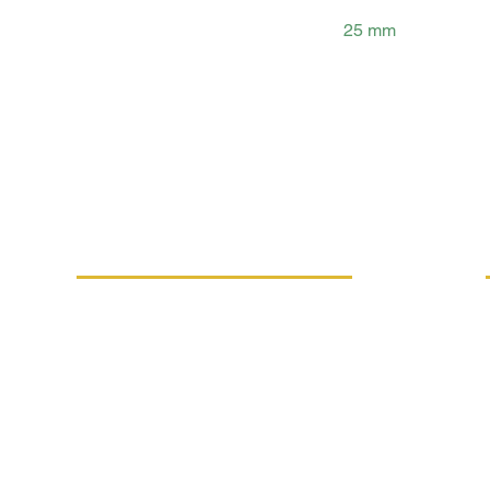
25 mm
VÍCE INFORMACÍ
Náhradní plnění
Kariéra
Obchodní podmínky
Zpracování osobních údajů
Certifikace FSC®-C021294