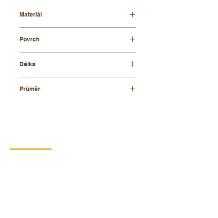
Materiál
bukové dřevo
Povrch
přírodní
Délka
400 mm
Průměr
40 mm
KONTAKT
DIPRO,
výrobní družstvo invalidů
Borská 149
539 44 Proseč
+420 469 321 191
Provozovna kartonáž Krouna
Krouna 264
539 43 Krouna