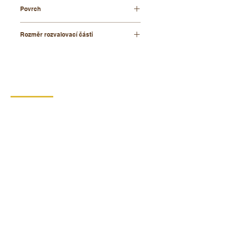
bukové dřevo
Povrch
přírodní
Rozměr rozvalovací části
cca 50/40 x 70 mm
KONTAKT
DIPRO,
výrobní družstvo invalidů
Borská 149
539 44 Proseč
+420 469 321 191
Provozovna kartonáž Krouna
Krouna 264
539 43 Krouna
+420 469 341 102
+420 734 654 967
IČO:
00029912
DIČ: CZ00029912