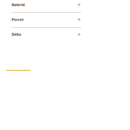
Materiál
bukové dřevo
Povrch
olejovaný
Délka
300 mm
KONTAKT
DIPRO,
výrobní družstvo invalidů
Borská 149
539 44 Proseč
+420 469 321 191
Provozovna kartonáž Krouna
Krouna 264
539 43 Krouna
+420 469 341 102
+420 734 654 967
IČO:
00029912