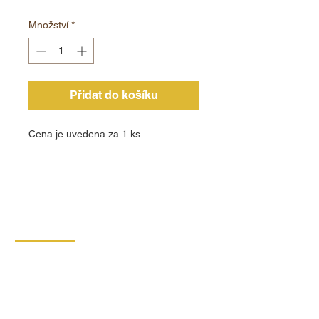
Množství
*
Přidat do košíku
Cena je uvedena za 1 ks.
KONTAKT
DIPRO,
výrobní družstvo invalidů
Borská 149
539 44 Proseč
+420 469 321 191
Provozovna kartonáž Krouna