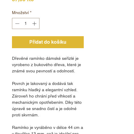
Množství
*
Přidat do košíku
Dřevěné ramínko dámské seřízlé je
vyrobeno z bukového dřeva, které je
známé svou pevností a odolností.
Povrch je lakovaný a dodává tak
ramínku hladký a elegantní vzhled.
Zároveň ho chrání před vlhkostí a
mechanickým opotřebením. Díky této
úpravě se snadno čistí a je odolné
proti skvrnám.
Ramínko je vyráběno v délce 44 cm a
v tloušťce 13 mm, což je ideální pro