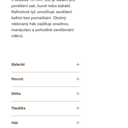
pověšení sak, bund nebo kabátů.
Kalhotová tyč umožňuje zavěšení
kalhot bez pomačkání. Otočný
niklovaný hák zajišťuje snadnou
manipulaci a pohodlné zavěšování
oděvů.
Materiál
bukové dřevo
Povrch
lakovaný
Délka
44 cm
Tloušťka
13 mm
Hák