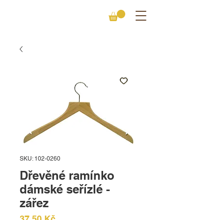
SKU: 102-0260
Dřevěné ramínko
dámské seřízlé -
zářez
Cena
37,50 Kč